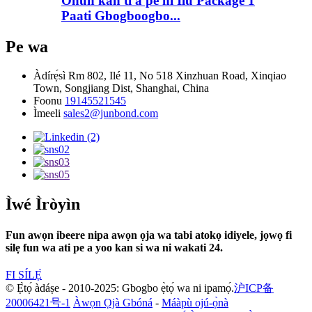
Ohun kan ti a pe ni Ilù Package 1
Paati Gbogboogbo...
Pe wa
Àdírẹ́sì
Rm 802, Ilé 11, No 518 Xinzhuan Road, Xinqiao
Town, Songjiang Dist, Shanghai, China
Foonu
19145521545
Ìmeeli
sales2@junbond.com
Ìwé Ìròyìn
Fun awọn ibeere nipa awọn ọja wa tabi atokọ idiyele, jọwọ fi
silẹ fun wa ati pe a yoo kan si wa ni wakati 24.
FI SÍLẸ̀
© Ẹ̀tọ́ àdáṣe - 2010-2025: Gbogbo ẹ̀tọ́ wa ni ipamọ́.
沪ICP备
20006421号-1
Àwọn Ọjà Gbóná
-
Máàpù ojú-ọ̀nà