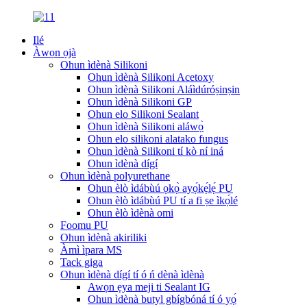
Ilé
Àwọn ọjà
Ohun ìdènà Silikoni
Ohun ìdènà Silikoni Acetoxy
Ohun ìdènà Silikoni Aláìdúróṣinṣin
Ohun ìdènà Silikoni GP
Ohun elo Silikoni Sealant
Ohun ìdènà Silikoni aláwọ̀
Ohun elo silikoni alatako fungus
Ohun ìdènà Silikoni tí kò ní iná
Ohun ìdènà dígí
Ohun ìdènà polyurethane
Ohun èlò ìdábùú ọkọ̀ ayọ́kẹ́lẹ́ PU
Ohun èlò ìdábùú PU tí a fi ṣe ìkọ́lé
Ohun èlò ìdènà omi
Foomu PU
Ohun ìdènà akiriliki
Àmì ìpara MS
Tack giga
Ohun ìdènà dígí tí ó ń dènà ìdènà
Awọn ẹya meji ti Sealant IG
Ohun ìdènà butyl gbígbóná tí ó yọ́