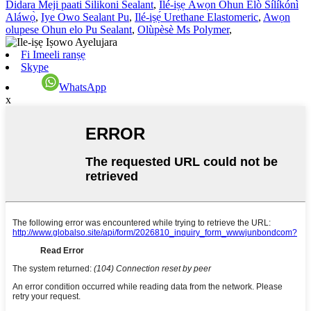
Didara Meji paati Silikoni Sealant
,
Ilé-iṣẹ́ Àwọn Ohun Èlò Sílíkónì
Aláwọ̀
,
Iye Owo Sealant Pu
,
Ilé-iṣẹ́ Urethane Elastomeric
,
Awọn
olupese Ohun elo Pu Sealant
,
Olùpèsè Ms Polymer
,
Fi Imeeli ranṣẹ
Skype
WhatsApp
x