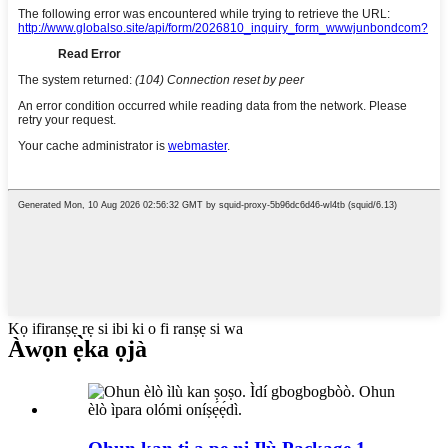
Kọ ifiranṣẹ rẹ si ibi ki o fi ranṣẹ si wa
Àwọn ẹ̀ka ọjà