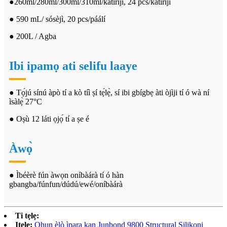
●260ml/280ml/300ml/310ml/katiriji, 24 pcs/katiriji
● 590 mL/ sósèjì, 20 pcs/páálí
● 200L / Agba
Ibi ipamọ ati selifu laaye
● Tọ́jú sínú àpò tí a kò tíì ṣí tẹ́lẹ̀, sí ibi gbígbẹ àti òjìji tí ó wà ní
ìsàlẹ̀ 27°C
● Oṣù 12 láti ọjọ́ tí a ṣe é
Àwọ̀
● Ìbéèrè fún àwọn oníbàárà tí ó hàn
gbangba/fúnfun/dúdú/ewé/oníbàárà
Ti tẹlẹ:
Itele:
Ohun èlò ìpara kan Junbond 9800 Structural Silikoni