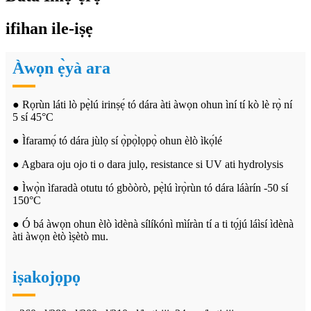
ifihan ile-iṣẹ
Àwọn ẹ̀yà ara
● Rọrùn láti lò pẹ̀lú irinṣẹ́ tó dára àti àwọn ohun ìní tí kò lè rọ̀ ní
5 sí 45°C
● Ìfaramọ́ tó dára jùlọ sí ọ̀pọ̀lọpọ̀ ohun èlò ìkọ́lé
● Agbara oju ojo ti o dara julọ, resistance si UV ati hydrolysis
● Ìwọ̀n ìfaradà otutu tó gbòòrò, pẹ̀lú ìrọ̀rùn tó dára láàrín -50 sí
150°C
● Ó bá àwọn ohun èlò ìdènà sílíkónì mìíràn tí a ti tọ́jú láìsí ìdènà
àti àwọn ètò ìṣètò mu.
iṣakojọpọ