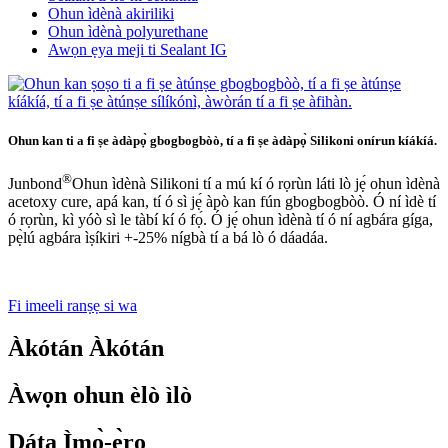
Ohun ìdènà akiriliki
Ohun ìdènà polyurethane
Awọn ẹya meji ti Sealant IG
Ohun kan ti a fi ṣe àdàpọ̀ gbogbogbòò, tí a fi ṣe àdàpọ̀ Silikoni onírun kíákíá.
®
Junbond
Ohun ìdènà Silikoni tí a mú kí ó rọrùn láti lò jẹ́ ohun ìdènà
acetoxy cure, apá kan, tí ó sì jẹ́ àpò kan fún gbogbogbòò. Ó ní ìdè tí
ó rọrùn, kì yóò sì le tàbí kí ó fọ́. Ó jẹ́ ohun ìdènà tí ó ní agbára gíga,
pẹ̀lú agbára ìṣíkiri +-25% nígbà tí a bá lò ó dáadáa.
Fi imeeli ranṣẹ si wa
Àkótán Àkótán
Àwọn ohun èlò ìlò
Dáta Ìmọ̀-ẹ̀rọ