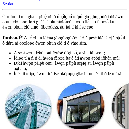
Sealant
Ó ń fúnni ní agbára pípẹ́ nínú ọ̀pọ̀lọpọ̀ ìdìpọ̀ gbogbogbòò tàbí àwọn
ohun èlò ìbòrí lórí gíláàsì, alumíníọ́mù, àwọn ilẹ̀ tí a fi àwọ̀ kùn,
àwọn ohun èlò amọ̀, fiberglass, àti igi tí kì í ṣe epo.
®
Junbond
A
jẹ́ ohun ìdènà gbogbogbòò tí ó ń pèsè ìdènà ojú ọjọ́ tí
ó dára ní ọ̀pọ̀lọpọ̀ àwọn ohun èlò tí ó yàtọ̀ síra.
A so àwọn ilẹ̀kùn àti fèrèsé dígí pọ̀, a sì ti ìdì wọn;
Ìdìpọ̀ tí a fi ń di àwọn fèrèsé ìtajà àti àwọn àpótí ìfihàn mú;
Dídì àwọn páìpù omi, àwọn páìpù afẹ́fẹ́ àti àwọn páìpù
agbára;
Ìdè àti ìdìpọ̀ àwọn irú iṣẹ́ àkójọpọ̀ gilasi inú ilé àti òde mìíràn.