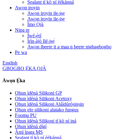
Sealant tí kò ní èékánná
Awọn iroyin
Awọn iroyin ile-iṣẹ
Awọn iroyin ile-iṣẹ
Ìmọ̀ Ọjà
Nipa re
Ìwé-ẹ̀rí
Ìrìn-àjò Ilé-iṣẹ́
Awọn ibeere ti a maa n beere nigbagbogbo
Pe wa
English
GBOGBO Ẹ̀KA ỌJÀ
Àwọn Ẹ̀ka
Ohun ìdènà Silikoni GP
Ohun ìdènà Silikoni Acetoxy
Ohun ìdènà Silikoni Aláìdúróṣinṣin
Ohun elo silikoni alatako fungus
Foomu PU
Ohun ìdènà Silikoni tí kò ní iná
Ohun ìdènà dígí
Àmì ìpara MS
Sealant tí kò ní èékánná