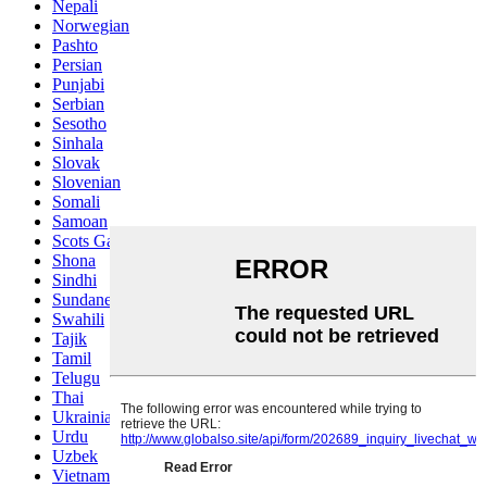
Nepali
Norwegian
Pashto
Persian
Punjabi
Serbian
Sesotho
Sinhala
Slovak
Slovenian
Somali
Samoan
Scots Gaelic
Shona
Sindhi
Sundanese
Swahili
Tajik
Tamil
Telugu
Thai
Ukrainian
Urdu
Uzbek
Vietnamese