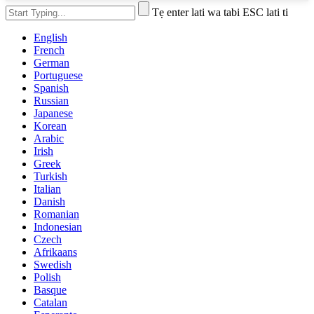
Tẹ enter lati wa tabi ESC lati ti
English
French
German
Portuguese
Spanish
Russian
Japanese
Korean
Arabic
Irish
Greek
Turkish
Italian
Danish
Romanian
Indonesian
Czech
Afrikaans
Swedish
Polish
Basque
Catalan