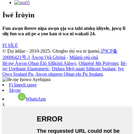
Ìwé Ìròyìn
Fun awọn ibeere nipa awọn ọja wa tabi atokọ idiyele, jọwọ fi
silẹ fun wa ati pe a yoo kan si wa ni wakati 24.
FI SÍLẸ̀
© Ẹ̀tọ́ àdáṣe - 2010-2025: Gbogbo ẹ̀tọ́ wa ni ipamọ́.
沪ICP备
20006421号-1
Àwọn Ọjà Gbóná
-
Máàpù ojú-ọ̀nà
Ilé-iṣẹ́ Àwọn Ohun Èlò Sílíkónì Aláwọ̀
,
Olùpèsè Ms Polymer
,
Ilé-
iṣẹ́ Urethane Elastomeric
,
Didara Meji paati Silikoni Sealant
,
Iye
Owo Sealant Pu
,
Awọn olupese Ohun elo Pu Sealant
,
Fi Imeeli ranṣẹ
Skype
WhatsApp
x