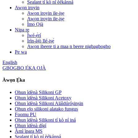
Sealant tí kò ní èékánná
Awọn iroyin
Awọn iroyin ile-iṣẹ
Awọn iroyin ile-iṣẹ
Ìmọ̀ Ọjà
Nipa re
Ìwé-ẹ̀rí
Ìrìn-àjò Ilé-iṣẹ́
Awọn ibeere ti a maa n beere nigbagbogbo
Pe wa
English
GBOGBO Ẹ̀KA ỌJÀ
Àwọn Ẹ̀ka
Ohun ìdènà Silikoni GP
Ohun ìdènà Silikoni Acetoxy
Ohun ìdènà Silikoni Aláìdúróṣinṣin
Ohun elo silikoni alatako fungus
Foomu PU
Ohun ìdènà Silikoni tí kò ní iná
Ohun ìdènà dígí
Àmì ìpara MS
Sealant tí kò ní èékánná