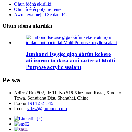
Ohun ìdènà akiriliki
Ohun ìdènà polyurethane
Awọn ẹya meji ti Sealant IG
Ohun ìdènà akiriliki
Junbond Iṣẹ ṣiṣe giga òórùn kekere
ati irọrun to dara antibacterial Multi
Purpose acrylic sealant
Pe wa
Àdírẹ́sì
Rm 802, Ilé 11, No 518 Xinzhuan Road, Xinqiao
Town, Songjiang Dist, Shanghai, China
Foonu
19145521545
Ìmeeli
sales2@junbond.com