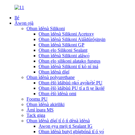
Ilé
Àwọn ọjà
Ohun ìdènà Silikoni
Ohun ìdènà Silikoni Acetoxy
Ohun ìdènà Silikoni Aláìdúróṣinṣin
Ohun ìdènà Silikoni GP
Ohun elo Silikoni Sealant
Ohun ìdènà Silikoni aláwọ̀
Ohun elo silikoni alatako fungus
Ohun ìdènà Silikoni tí kò ní iná
Ohun ìdènà dígí
Ohun ìdènà polyurethane
Ohun èlò ìdábùú ọkọ̀ ayọ́kẹ́lẹ́ PU
Ohun èlò ìdábùú PU tí a fi ṣe ìkọ́lé
Ohun èlò ìdènà omi
Foomu PU
Ohun ìdènà akiriliki
Àmì ìpara MS
Tack giga
Ohun ìdènà dígí tí ó ń dènà ìdènà
Awọn ẹya meji ti Sealant IG
Ohun ìdènà butyl gbígbóná tí ó yọ́