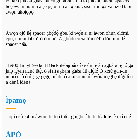
to dara julọ si gilasi ati eti gbigbona ti a lo julọ ati awọn spacers
boṣewa miiran ti a ṣe pẹlu irin alagbara, ṣiṣu, irin galvanized tabi
awọn akojọpọ.
Àwọn ojú ilẹ̀ spacer gbọ́dọ̀ gbẹ, kí wọ́n sì ní àwọn ohun olómi,
epo, eruku tàbí òróró nínú. A gbọ́dọ̀ yẹra fún èéfín lórí ojú ilẹ̀
spacer náà.
JB900 Butyl Sealant Black dé agbára ìkẹyìn rẹ̀ àti agbára rẹ̀ tó ga
jùlọ lẹ́yìn ìlànà títẹ̀, ó sì ní agbára gáàsì àti afẹ́fẹ́ tó kéré gan-an,
nítorí náà ó ń ṣiṣẹ́ gẹ́gẹ́ bí ìdènà àkọ́kọ́ nínú àwòrán ẹ̀gbẹ́ dígí tí ó
ń dènà ìdènà.
Ìpamọ́
Tọ́jú oṣù 24 ní àwọn ibi tí ó tutù, gbígbẹ àti ibi tí afẹ́fẹ́ lè máa dé
ÀPÒ