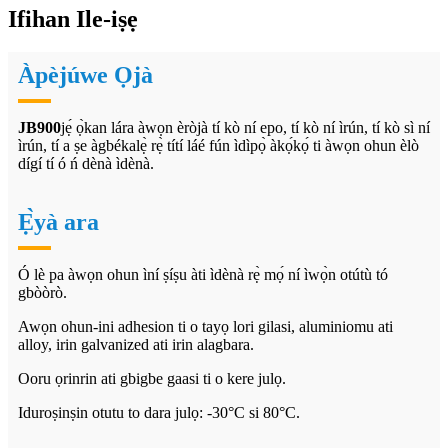
Ifihan Ile-iṣẹ
Àpèjúwe Ọjà
JB900
jẹ́ ọ̀kan lára ​​àwọn èròjà tí kò ní epo, tí kò ní ìrún, tí kò sì ní
ìrún, tí a ṣe àgbékalẹ̀ rẹ̀ títí láé fún ìdìpọ̀ àkọ́kọ́ ti àwọn ohun èlò
dígí tí ó ń dènà ìdènà.
Ẹ̀yà ara
Ó lè pa àwọn ohun ìní ṣíṣu àti ìdènà rẹ̀ mọ́ ní ìwọ̀n otútù tó
gbòòrò.
Awọn ohun-ini adhesion ti o tayọ lori gilasi, aluminiomu ati
alloy, irin galvanized ati irin alagbara.
Ooru ọrinrin ati gbigbe gaasi ti o kere julọ.
Iduroṣinṣin otutu to dara julọ: -30°C si 80°C.