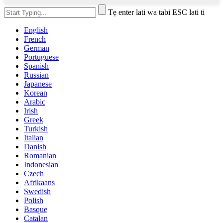
Tẹ enter lati wa tabi ESC lati ti
English
French
German
Portuguese
Spanish
Russian
Japanese
Korean
Arabic
Irish
Greek
Turkish
Italian
Danish
Romanian
Indonesian
Czech
Afrikaans
Swedish
Polish
Basque
Catalan