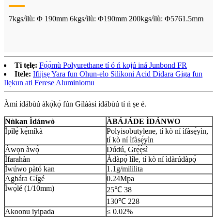
7kgs/ìlù: Φ 190mm 6kgs/ìlù: Φ190mm 200kgs/ìlù: Φ5761.5mm
Ti tẹlẹ:
Fọ́ọ̀mù Polyurethane tí ó ń kojú iná Junbond FR
Itele:
Ifijiṣẹ Yara fun Ohun-elo Silikoni Acid Didara Giga fun
Ilẹkun ati Ferese Aluminiomu
Àmì ìdábùú àkọ́kọ́ fún Gíláàsì ìdábùú tí ń ṣe é.
Nǹkan Ìdánwò
ÀBÁJÁDE ÌDÁNWO
Ìpìlẹ̀ kẹ́míkà
Polyisobutylene, tí kò ní ìfàsẹ́yìn,
tí kò ní ìfàsẹ́yìn
Àwọn àwọ̀
Dúdú, Grẹ́ẹ̀sì
Ìfarahàn
Àdàpọ̀ líle, tí kò ní ìdàrúdàpọ̀
Ìwúwo pàtó kan
1.1g/mililita
Agbára Gígé
0.24Mpa
Ìwọ̀lé (1/10mm)
25℃ 38
130℃ 228
Akoonu iyipada
≤ 0.02%