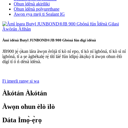
Ohun ìdènà akiriliki
Ohun ìdènà polyurethane
Awọn ẹya meji ti Sealant IG
Àmì ìdènà Butyl JUNBOND®JB 900 Gbóná fún dígí ìdènà
JB900 jẹ́ ọ̀kan lára ​​àwọn èròjà tí kò ní epo, tí kò ní ìgbóná, tí kò sì ní
ìgbóná, tí a ṣe àgbékalẹ̀ rẹ̀ títí láé fún ìdìpọ̀ àkọ́kọ́ ti àwọn ohun èlò
dígí tí ó ń dènà ìdènà.
Fi imeeli ranṣẹ si wa
Àkótán Àkótán
Àwọn ohun èlò ìlò
Dáta Ìmọ̀-ẹ̀rọ