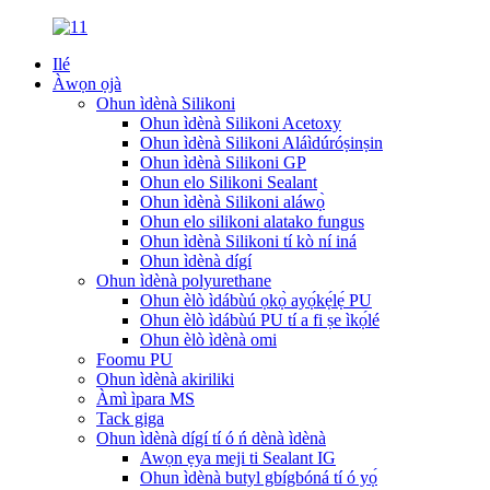
Ilé
Àwọn ọjà
Ohun ìdènà Silikoni
Ohun ìdènà Silikoni Acetoxy
Ohun ìdènà Silikoni Aláìdúróṣinṣin
Ohun ìdènà Silikoni GP
Ohun elo Silikoni Sealant
Ohun ìdènà Silikoni aláwọ̀
Ohun elo silikoni alatako fungus
Ohun ìdènà Silikoni tí kò ní iná
Ohun ìdènà dígí
Ohun ìdènà polyurethane
Ohun èlò ìdábùú ọkọ̀ ayọ́kẹ́lẹ́ PU
Ohun èlò ìdábùú PU tí a fi ṣe ìkọ́lé
Ohun èlò ìdènà omi
Foomu PU
Ohun ìdènà akiriliki
Àmì ìpara MS
Tack giga
Ohun ìdènà dígí tí ó ń dènà ìdènà
Awọn ẹya meji ti Sealant IG
Ohun ìdènà butyl gbígbóná tí ó yọ́