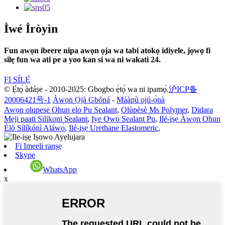
Ìwé Ìròyìn
Fun awọn ibeere nipa awọn ọja wa tabi atokọ idiyele, jọwọ fi
silẹ fun wa ati pe a yoo kan si wa ni wakati 24.
FI SÍLẸ̀
© Ẹ̀tọ́ àdáṣe - 2010-2025: Gbogbo ẹ̀tọ́ wa ni ipamọ́.
沪ICP备
20006421号-1
Àwọn Ọjà Gbóná
-
Máàpù ojú-ọ̀nà
Awọn olupese Ohun elo Pu Sealant
,
Olùpèsè Ms Polymer
,
Didara
Meji paati Silikoni Sealant
,
Iye Owo Sealant Pu
,
Ilé-iṣẹ́ Àwọn Ohun
Èlò Sílíkónì Aláwọ̀
,
Ilé-iṣẹ́ Urethane Elastomeric
,
Fi Imeeli ranṣẹ
Skype
WhatsApp
x