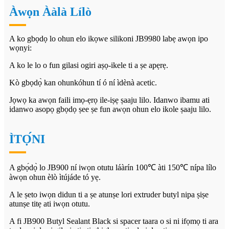
Àwọn Ààlà Lílò
A ko gbọdọ lo ohun elo ikọwe silikoni JB9980 labẹ awọn ipo
wọnyi:
A ko le lo o fun gilasi ogiri aṣọ-ikele ti a ṣe apẹrẹ.
Kò gbọdọ̀ kan ohunkóhun tí ó ní ìdènà acetic.
Jọwọ ka awọn faili imọ-ẹrọ ile-iṣẹ ṣaaju lilo. Idanwo ibamu ati
idanwo asopọ gbọdọ ṣee ṣe fun awọn ohun elo ikole ṣaaju lilo.
ÌTỌ́NI
A gbọ́dọ̀ lo JB900 ní iwọn otutu láàrín 100℃ àti 150℃ nípa lílo
àwọn ohun èlò ìtújáde tó yẹ.
A le ṣeto iwọn didun ti a ṣe atunṣe lori extruder butyl nipa ṣiṣe
atunṣe titẹ ati iwọn otutu.
A fi JB900 Butyl Sealant Black si spacer taara o si ni ifọmọ ti ara