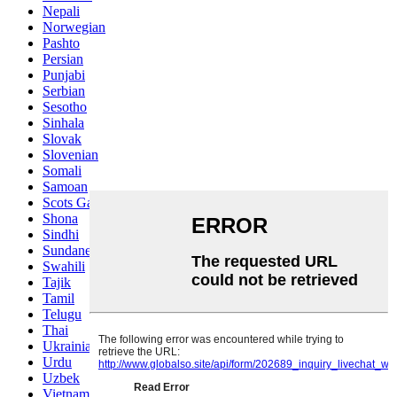
Nepali
Norwegian
Pashto
Persian
Punjabi
Serbian
Sesotho
Sinhala
Slovak
Slovenian
Somali
Samoan
Scots Gaelic
Shona
Sindhi
Sundanese
Swahili
Tajik
Tamil
Telugu
Thai
Ukrainian
Urdu
Uzbek
Vietnamese