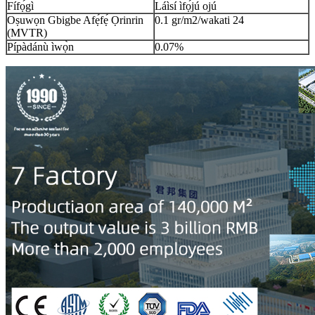
Fífọ́gì
Láìsí ìfọ́jú ojú
Oṣuwọn Gbigbe Afẹ́fẹ́ Ọrinrin
0.1 gr/m2/wakati 24
(MVTR)
Pípàdánù ìwọ̀n
0.07%