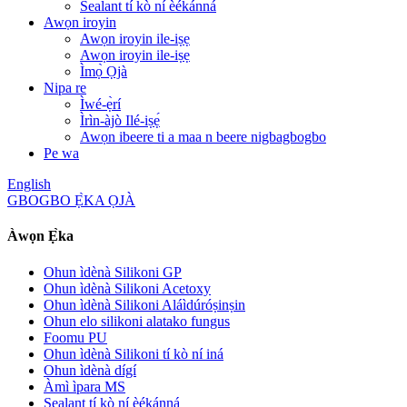
Sealant tí kò ní èékánná
Awọn iroyin
Awọn iroyin ile-iṣẹ
Awọn iroyin ile-iṣẹ
Ìmọ̀ Ọjà
Nipa re
Ìwé-ẹ̀rí
Ìrìn-àjò Ilé-iṣẹ́
Awọn ibeere ti a maa n beere nigbagbogbo
Pe wa
English
GBOGBO Ẹ̀KA ỌJÀ
Àwọn Ẹ̀ka
Ohun ìdènà Silikoni GP
Ohun ìdènà Silikoni Acetoxy
Ohun ìdènà Silikoni Aláìdúróṣinṣin
Ohun elo silikoni alatako fungus
Foomu PU
Ohun ìdènà Silikoni tí kò ní iná
Ohun ìdènà dígí
Àmì ìpara MS
Sealant tí kò ní èékánná