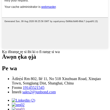
Kọ ifiranṣẹ rẹ si ibi ki o fi ranṣẹ si wa
Àwọn ẹ̀ka ọjà
Pe wa
Àdírẹ́sì
Rm 802, Ilé 11, No 518 Xinzhuan Road, Xinqiao
Town, Songjiang Dist, Shanghai, China
Foonu
19145521545
Ìmeeli
sales2@junbond.com