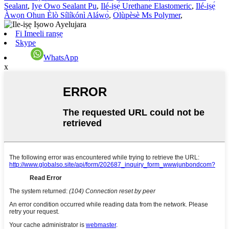
Sealant
,
Iye Owo Sealant Pu
,
Ilé-iṣẹ́ Urethane Elastomeric
,
Ilé-iṣẹ́
Àwọn Ohun Èlò Sílíkónì Aláwọ̀
,
Olùpèsè Ms Polymer
,
Fi Imeeli ranṣẹ
Skype
WhatsApp
x