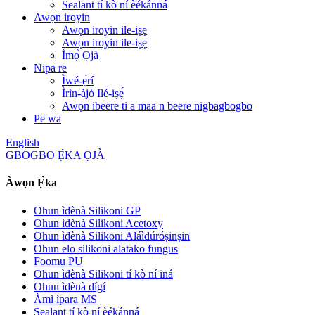
Sealant tí kò ní èékánná
Awọn iroyin
Awọn iroyin ile-iṣẹ
Awọn iroyin ile-iṣẹ
Ìmọ̀ Ọjà
Nipa re
Ìwé-ẹ̀rí
Ìrìn-àjò Ilé-iṣẹ́
Awọn ibeere ti a maa n beere nigbagbogbo
Pe wa
English
GBOGBO Ẹ̀KA ỌJÀ
Àwọn Ẹ̀ka
Ohun ìdènà Silikoni GP
Ohun ìdènà Silikoni Acetoxy
Ohun ìdènà Silikoni Aláìdúróṣinṣin
Ohun elo silikoni alatako fungus
Foomu PU
Ohun ìdènà Silikoni tí kò ní iná
Ohun ìdènà dígí
Àmì ìpara MS
Sealant tí kò ní èékánná