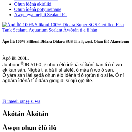
Ohun ìdènà akiriliki
Ohun ìdènà polyurethane
Awọn ẹya meji ti Sealant IG
Àpò Ìlù 100% Silikoni Didara Didara SGS Ti a fọwọsi, Ohun Èlò Akueriomu
Àpò ìlù 200L.
®
Junbond
JB-5160 jẹ́ ohun èlò ìdènà sílíkónì kan tí ó ń wo
ekikan sàn. Nígbà tí a bá fi sí afẹ́fẹ́, ó máa ń wò ó sàn.
Ó yára sàn láti ṣẹ̀dá ohun èlò ìdènà tí ó rọrùn tí ó sì le. Ó ní
agbára ìdènà tí ó dára gidigidi sí ojú ọjọ́ líle.
Fi imeeli ranṣẹ si wa
Àkótán Àkótán
Àwọn ohun èlò ìlò