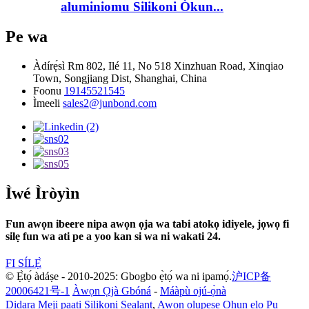
aluminiomu Silikoni Òkun...
Pe wa
Àdírẹ́sì
Rm 802, Ilé 11, No 518 Xinzhuan Road, Xinqiao
Town, Songjiang Dist, Shanghai, China
Foonu
19145521545
Ìmeeli
sales2@junbond.com
Ìwé Ìròyìn
Fun awọn ibeere nipa awọn ọja wa tabi atokọ idiyele, jọwọ fi
silẹ fun wa ati pe a yoo kan si wa ni wakati 24.
FI SÍLẸ̀
© Ẹ̀tọ́ àdáṣe - 2010-2025: Gbogbo ẹ̀tọ́ wa ni ipamọ́.
沪ICP备
20006421号-1
Àwọn Ọjà Gbóná
-
Máàpù ojú-ọ̀nà
Didara Meji paati Silikoni Sealant
,
Awọn olupese Ohun elo Pu