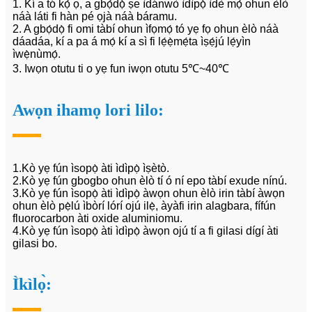
1. Kí a tó kọ́ ọ, a gbọ́dọ̀ ṣe ìdánwò ìdìpọ̀ ìdè mọ́ ohun èlò
náà láti fi hàn pé ọjà náà báramu.
2. A gbọ́dọ̀ fi omi tàbí ohun ìfọmọ́ tó yẹ fọ ohun èlò náà
dáadáa, kí a pa á mọ́ kí a sì fi lẹ́ẹ̀mẹ́ta ìṣẹ́jú lẹ́yìn
ìwẹ̀nùmọ́.
3. Iwọn otutu ti o yẹ fun iwọn otutu 5℃~40℃
Awọn ihamọ lori lilo:
1.Kò yẹ fún ìsopọ̀ àti ìdìpọ̀ ìṣètò.
2.Kò yẹ fún gbogbo ohun èlò tí ó ní epo tàbí exude nínú.
3.Kò yẹ fún ìsopọ̀ àti ìdìpọ̀ àwọn ohun èlò irin tàbí àwọn
ohun èlò pẹ̀lú ìbòrí lórí ojú ilẹ̀, àyàfi irin alagbara, fífún
fluorocarbon àti oxide aluminiomu.
4.Kò yẹ fún ìsopọ̀ àti ìdìpọ̀ àwọn ojú tí a fi gilasi dígí àti
gilasi bo.
Ìkìlọ̀: