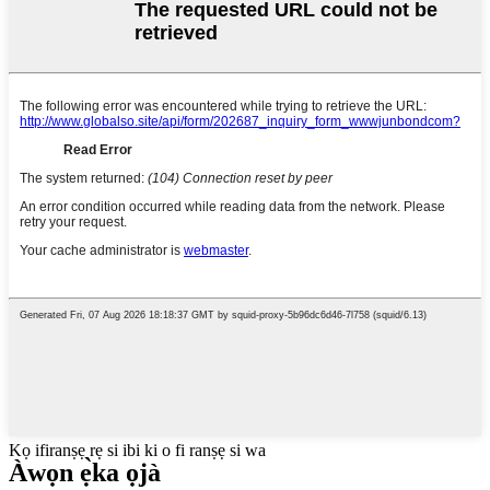
Kọ ifiranṣẹ rẹ si ibi ki o fi ranṣẹ si wa
Àwọn ẹ̀ka ọjà