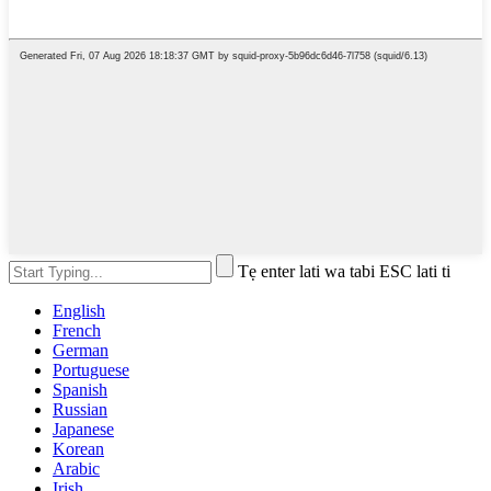
Tẹ enter lati wa tabi ESC lati ti
English
French
German
Portuguese
Spanish
Russian
Japanese
Korean
Arabic
Irish