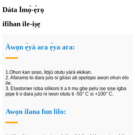
Dáta Ìmọ̀-ẹ̀rọ
ifihan ile-iṣẹ
Àwọn ẹ̀yà ara ẹ̀ya ara:
1.Ohun kan ṣoṣo, ìtọ́jú otutu yàrá ekikan.
2. Afaramọ to dara julọ si gilasi ati ọpọlọpọ awọn ohun elo
ile.
3. Elastomer roba silikoni ti a ti mu gbẹ pẹlu iṣẹ ṣiṣe igba
pipẹ ti o dara julọ ni iwọn otutu ti -50° C si +100° C.
Awọn ilana fun lilo: