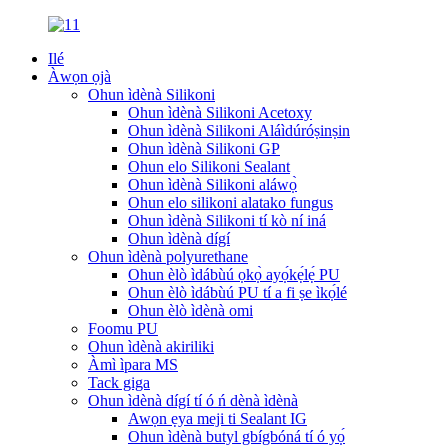
Ilé
Àwọn ọjà
Ohun ìdènà Silikoni
Ohun ìdènà Silikoni Acetoxy
Ohun ìdènà Silikoni Aláìdúróṣinṣin
Ohun ìdènà Silikoni GP
Ohun elo Silikoni Sealant
Ohun ìdènà Silikoni aláwọ̀
Ohun elo silikoni alatako fungus
Ohun ìdènà Silikoni tí kò ní iná
Ohun ìdènà dígí
Ohun ìdènà polyurethane
Ohun èlò ìdábùú ọkọ̀ ayọ́kẹ́lẹ́ PU
Ohun èlò ìdábùú PU tí a fi ṣe ìkọ́lé
Ohun èlò ìdènà omi
Foomu PU
Ohun ìdènà akiriliki
Àmì ìpara MS
Tack giga
Ohun ìdènà dígí tí ó ń dènà ìdènà
Awọn ẹya meji ti Sealant IG
Ohun ìdènà butyl gbígbóná tí ó yọ́