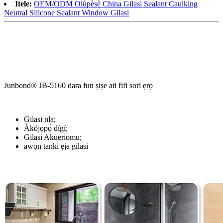
Itele:
OEM/ODM Olùpèsè China Gilasi Sealant Caulking
Neutral Silicone Sealant Window Gilasi
Junbond® JB-5160 dara fun ṣiṣe ati fifi sori ẹrọ
Gilasi nla;
Àkójọpọ̀ dígí;
Gilasi Akueriomu;
awọn tanki ẹja gilasi