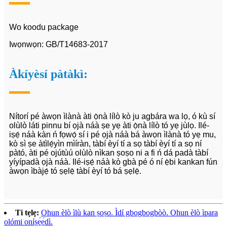
Wo koodu package
Iwọnwọn: GB/T14683-2017
Àkíyèsí pàtàkì:
Nítorí pé àwọn ìlànà àti ọ̀nà lílò kò ju agbára wa lọ, ó kù sí
olùlò láti pinnu bí ọjà náà ṣe yẹ àti ọ̀nà lílò tó yẹ jùlọ. Ilé-
iṣẹ́ náà kàn ń fọwọ́ sí i pé ọjà náà bá àwọn ìlànà tó yẹ mu,
kò sì ṣe àtìlẹ́yìn mìíràn, tàbí èyí tí a sọ tàbí èyí tí a sọ ní
pàtó, àti pé ojútùú olùlò nìkan ṣoṣo ni a fi ń dá padà tàbí
yíyípadà ọjà náà. Ilé-iṣẹ́ náà kò gbà pé ó ní ẹ̀bi kankan fún
àwọn ìbàjẹ́ tó ṣẹlẹ̀ tàbí èyí tó bá ṣẹlẹ̀.
Ti tẹlẹ:
Ohun èlò ìlù kan ṣoṣo. Ìdí gbogbogbòò. Ohun èlò ìpara
olómi oníṣẹ́ẹ́dì.