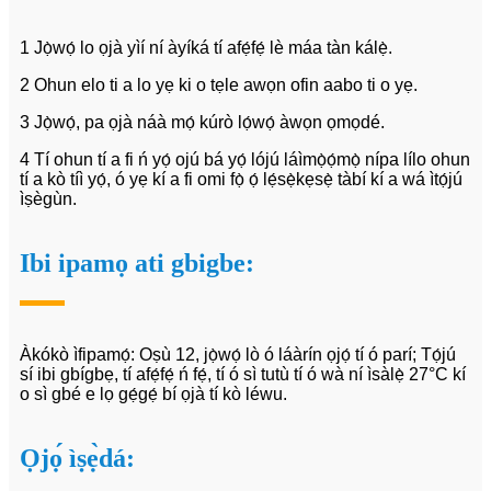
1 Jọ̀wọ́ lo ọjà yìí ní àyíká tí afẹ́fẹ́ lè máa tàn kálẹ̀.
2 Ohun elo ti a lo yẹ ki o tẹle awọn ofin aabo ti o yẹ.
3 Jọ̀wọ́, pa ọjà náà mọ́ kúrò lọ́wọ́ àwọn ọmọdé.
4 Tí ohun tí a fi ń yọ́ ojú bá yọ́ lójú láìmọ̀ọ́mọ̀ nípa lílo ohun
tí a kò tíì yọ́, ó yẹ kí a fi omi fọ̀ ọ́ lẹ́sẹ̀kẹsẹ̀ tàbí kí a wá ìtọ́jú
ìṣègùn.
Ibi ipamọ ati gbigbe:
Àkókò ìfipamọ́: Oṣù 12, jọ̀wọ́ lò ó láàrín ọjọ́ tí ó parí; Tọ́jú
sí ibi gbígbẹ, tí afẹ́fẹ́ ń fẹ́, tí ó sì tutù tí ó wà ní ìsàlẹ̀ 27°C kí
o sì gbé e lọ gẹ́gẹ́ bí ọjà tí kò léwu.
Ọjọ́ ìṣẹ̀dá: